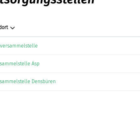
dort
versammelstelle
isammelstelle Asp
isammelstelle Densbüren