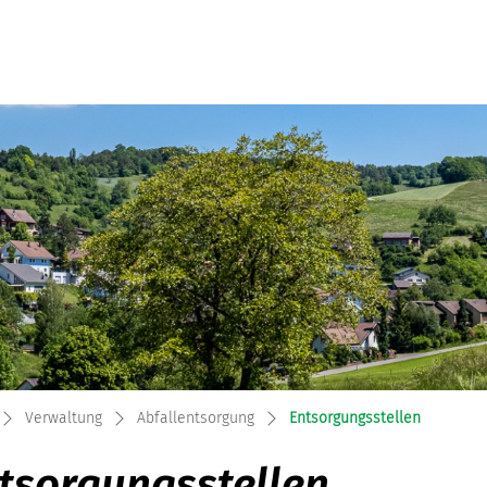
einde
(ausgewä
Verwaltung
Abfallentsorgung
Entsorgungsstellen
tsorgungsstellen