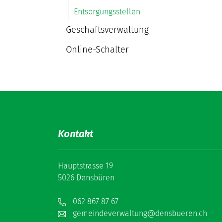
Entsorgungsstellen
(ausgewählt)
Geschäftsverwaltung
Online-Schalter
Kontakt
Hauptstrasse 19
5026 Densbüren
062 867 87 67
gemeindeverwaltung@densbueren.ch