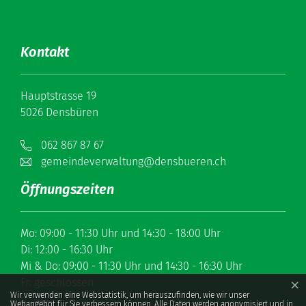
Kontakt
Hauptstrasse 19
5026 Densbüren
062 867 87 67
gemeindeverwaltung@densbueren.ch
Öffnungszeiten
Mo: 09:00 - 11:30 Uhr und 14:30 - 18:00 Uhr
Di: 12:00 - 16:30 Uhr
Mi & Do: 09:00 - 11:30 Uhr und 14:30 - 16:30 Uhr
Fr: geschlossen
×
Webstatistik
Wir verwenden eine Webstatistik, um herauszufinden, wie wir unser
Webangebot für Sie verbessern können. Alle Daten werden anonymisiert und in