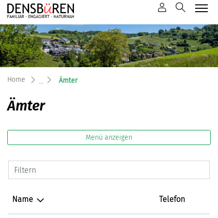
Mustergemeinde
zur Startseite
Direkt zur Hauptnavigation
Direkt zum Inhalt
Direkt zur Suche
Direkt zum Stichwortverzeichnis
(ausgewählt)
Home
Ämter
Ämter
Menü anzeigen
Filtern
Name
Telefon