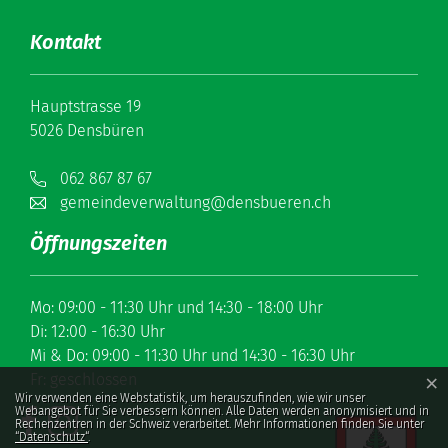
Kontakt
Hauptstrasse 19
5026 Densbüren
062 867 87 67
gemeindeverwaltung@densbueren.ch
Öffnungszeiten
Mo: 09:00 - 11:30 Uhr und 14:30 - 18:00 Uhr
Di: 12:00 - 16:30 Uhr
Mi & Do: 09:00 - 11:30 Uhr und 14:30 - 16:30 Uhr
Fr: geschlossen
×
Webstatistik
Wir verwenden eine Webstatistik, um herauszufinden, wie wir unser
Webangebot für Sie verbessern können. Alle Daten werden anonymisiert und in
Rechenzentren in der Schweiz verarbeitet. Mehr Informationen finden Sie unter
“Datenschutz“
.