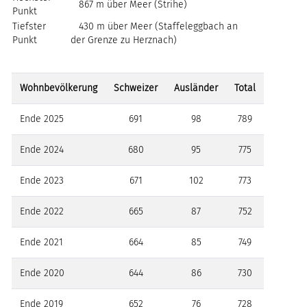
867 m über Meer (Strihe)
Punkt
Tiefster
430 m über Meer (Staffeleggbach an
Punkt
der Grenze zu Herznach)
Wohnbevölkerung
Schweizer
Ausländer
Total
Ende 2025
691
98
789
Ende 2024
680
95
775
Ende 2023
671
102
773
Ende 2022
665
87
752
Ende 2021
664
85
749
Ende 2020
644
86
730
Ende 2019
652
76
728