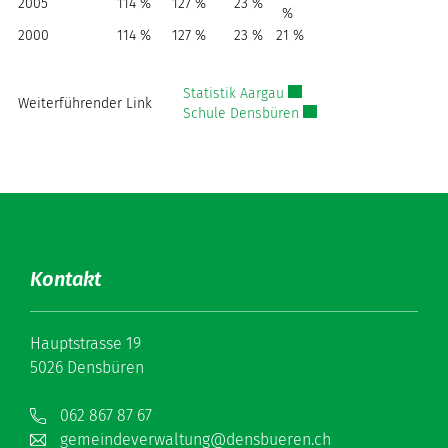
2005
114 %
127 %
23 %
%
2000
114 %
127 %
23 %
21 %
Externer Link wird in ein
Statistik Aargau
Weiterführender Link
Externer Link wird in e
Schule Densbüren
Kontakt
Hauptstrasse 19
5026 Densbüren
062 867 87 67
gemeindeverwaltung@densbueren.ch