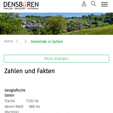
Mustergemeinde
zur Startseite
Direkt zur Hauptnavigation
Direkt zum Inhalt
Direkt zur Suche
Direkt zum Stichwortverzeichnis
(ausgewählt)
Home
Gemeinde in Zahlen
Menü anzeigen
Zahlen und Fakten
Geografische
Daten
Fläche
1'252 ha
davon Wald
688 ha
Höchster