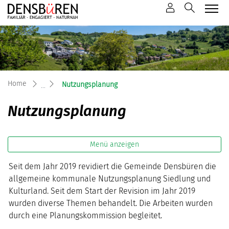
Mustergemeinde
zur Startseite
Direkt zur Hauptnavigation
Direkt zum Inhalt
Direkt zur Suche
Direkt zum Stichwortverzeichnis
(ausgewählt)
Home
Nutzungsplanung
Nutzungsplanung
Menü anzeigen
Seit dem Jahr 2019 revidiert die Gemeinde Densbüren die
allgemeine kommunale Nutzungsplanung Siedlung und
Kulturland. Seit dem Start der Revision im Jahr 2019
wurden diverse Themen behandelt. Die Arbeiten wurden
durch eine Planungskommission begleitet.