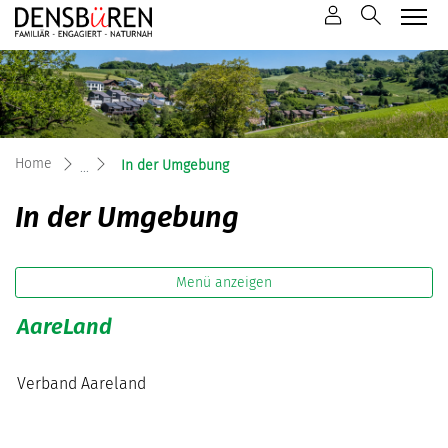
Mustergemeinde
zur Startseite
Direkt zur Hauptnavigation
Direkt zum Inhalt
Direkt zur Suche
Direkt zum Stichwortverzeichnis
(ausgewählt)
Home
In der Umgebung
In der Umgebung
Menü anzeigen
AareLand
Verband Aareland